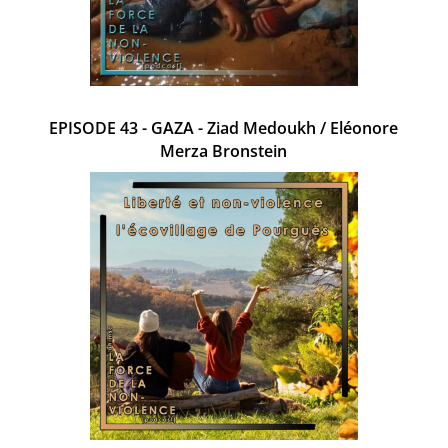
EPISODE 43 - GAZA - Ziad Medoukh / Eléonore
Merza Bronstein