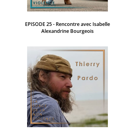
EPISODE 25 - Rencontre avec Isabelle
Alexandrine Bourgeois