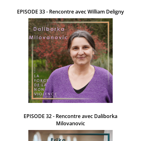
EPISODE 33 - Rencontre avec William Deligny
EPISODE 32 - Rencontre avec Daliborka
Milovanovic