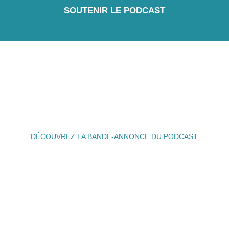
SOUTENIR LE PODCAST
DÉCOUVREZ LA BANDE-ANNONCE DU PODCAST