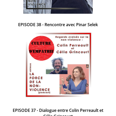
EPISODE 38 - Rencontre avec Pinar Selek
EPISODE 37 - Dialogue entre Colin Perreault et