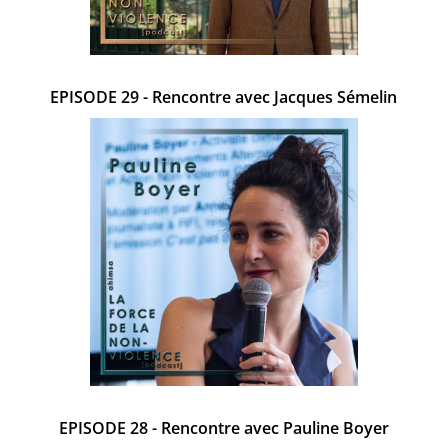
EPISODE 29 - Rencontre avec Jacques Sémelin
EPISODE 28 - Rencontre avec Pauline Boyer