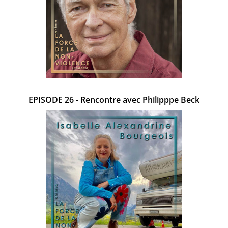
EPISODE 26 - Rencontre avec Philipppe Beck