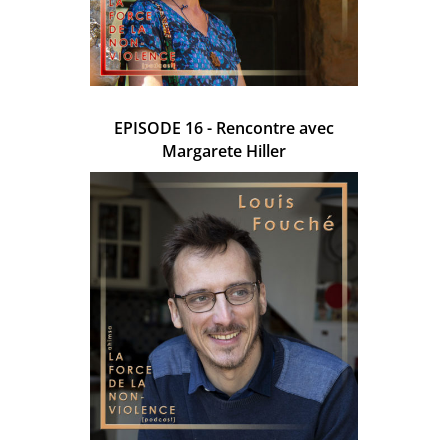
EPISODE 16 - Rencontre avec
Margarete Hiller