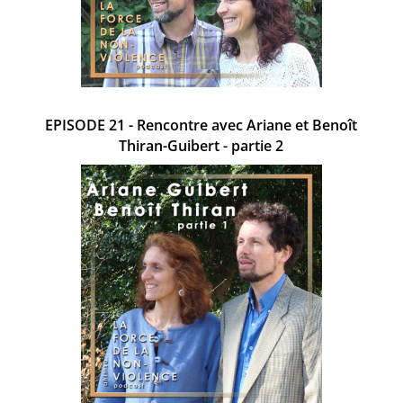
EPISODE 21 - Rencontre avec Ariane et Benoît
Thiran-Guibert - partie 2