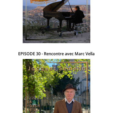
EPISODE 30 - Rencontre avec Marc Vella