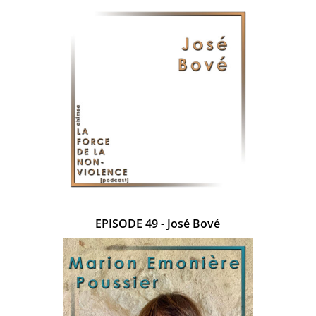
EPISODE 49 - José Bové