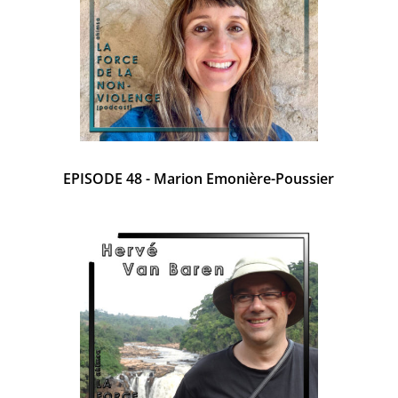
EPISODE 48 - Marion Emonière-Poussier