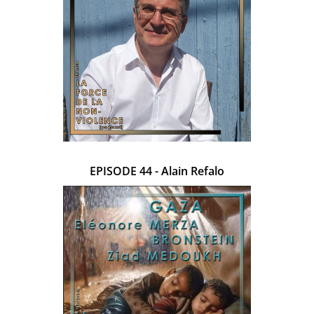
EPISODE 44 - Alain Refalo