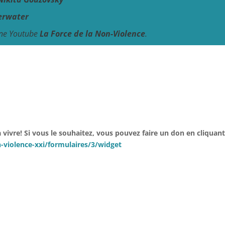
erwater
îne Youtube
La Force de la Non-Violence
.
vivre! Si vous le souhaitez, vous pouvez f
aire un don en cliquant 
-violence-xxi/formulaires/3/widget