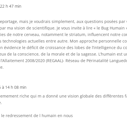
 22 h 47 min
 reportage, mais je voudrais simplement, aux questions posées par
ar ma vision de scientifique. Je vous invite à lire « le Bug Humain
ies de notre cerveau, notamment le striatum, influencent notre 
des technologies actuelles entre autre. Mon approche personnelle 
 évidence le déficit de croissance des lobes de l’intelligence du cor
eux de la conscience, de la morale et de la sagesse. L’humain est u
 l’Allaitement 2008/2020 (REGAAL)- Réseau de Périnatalité Langued
e.
5 à 14 h 08 min
emement riche qui m a donné une vision globale des différentes fac
e.
ur le redressement de l humain en nous