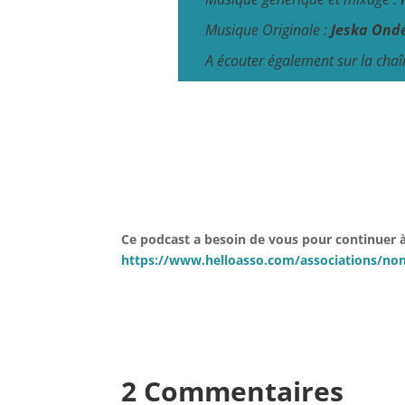
Musique Originale :
Jeska Ond
A écouter également sur la cha
Ce podcast a besoin de vous pour continuer à 
https://www.helloasso.com/associations/non
2 Commentaires