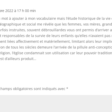
re 2022 à 17 h 00 min
 mot à ajouter à mon vocabulaire mais l’étude historique de la vi
géographique et social me révèle que les femmes, vos mères, gran
parfois instruites, souvent débrouillardes vous ont permis d’arrive
 responsables de la survie de leurs enfants qu’elles n’avaient pa
ent liées affectivement et matériellement, limitant alors leur impl
on de tous les siècles demeure l’arrivée de la pillule anti-concepti
religion, l’église condamnait son utilisation car leur pouvoir traditio
st d’ailleurs produit…
champs obligatoires sont indiqués avec
*