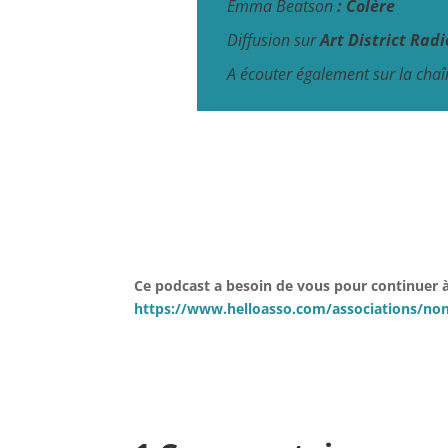
Emma Beatson
:
Colère
Diffusion sur
Art District Radi
A écouter également sur la cha
Ce podcast a besoin de vous pour continuer à 
https://www.helloasso.com/associations/non