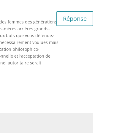
Réponse
e des femmes des générations
ds-mères arrières grands-
r aux buts que vous défendez
s nécessairement voulues mais
ication philosophico-
onnelle et l’acceptation de
nnel autoritaire serait