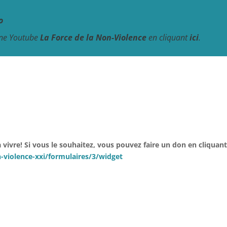
o
îne Youtube
La Force de la Non-Violence
en cliquant
ici
.
vivre! Si vous le souhaitez, vous pouvez f
aire un don en cliquant 
-violence-xxi/formulaires/3/widget