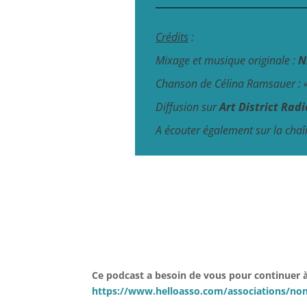
Crédits
:
Mixage et musique originale :
N
Chanson de Célina Ramsauer :
Diffusion sur
Art District Radi
A écouter également sur la cha
Ce podcast a besoin de vous pour continuer à 
https://www.helloasso.com/associations/non