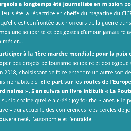
urgeois a longtemps été journaliste en mission po
ailleurs été la rédactrice en cheffe du magazine du CI
qu’elle est confrontée aux horreurs de la guerre dans 
ps une solidarité et des gestes d’amour jamais relay
n métier…
participer à la 1ère marche mondiale pour la paix e
pper des projets de tourisme solidaire et écologique 
 En 2018, choisissant de faire entendre un autre son de
hisme habituels,
elle part sur les routes de l’Europ
dinaires ». S’en suivra un livre intitulé « La Route
 sur la chaîne qu’elle a créé :
Joy for the Planet
. Elle 
tive »
qui accueille des conférences, des cercles de jo
uveraineté, l’autonomie et l’entraide.