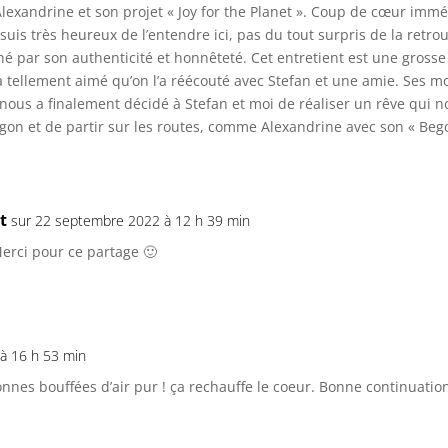
lexandrine et son projet « Joy for the Planet ». Coup de cœur imméd
uis très heureux de l’entendre ici, pas du tout surpris de la retro
é par son authenticité et honnêteté. Cet entretient est une gross
 a tellement aimé qu’on l’a réécouté avec Stefan et une amie. Ses mo
 nous a finalement décidé à Stefan et moi de réaliser un rêve qui n
rgon et de partir sur les routes, comme Alexandrine avec son « Beg
t
sur 22 septembre 2022 à 12 h 39 min
Merci pour ce partage 🙂
2 à 16 h 53 min
nnes bouffées d’air pur ! ça rechauffe le coeur. Bonne continuation