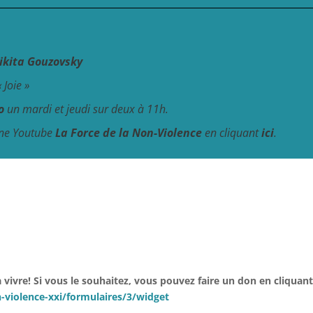
ikita Gouzovsky
« Joie »
o
un mardi et jeudi sur deux à 11h.
îne Youtube
La Force de la Non-Violence
en cliquant
ici
.
vivre! Si vous le souhaitez, vous pouvez f
aire un don en cliquant 
-violence-xxi/formulaires/3/widget