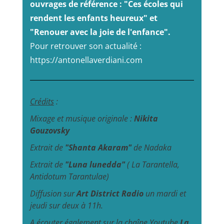
ouvrages de référence : "Ces écoles qui
rendent les enfants heureux" et
"Renouer avec la joie de l'enfance".
Pour retrouver son actualité :
https://antonellaverdiani.com
Crédits
:
Mixage et musique originale :
Nikita
Gouzovsky
Extrait de
"Shanta Akaram"
de
Nadaka
Extrait de
"Luna lunedda"
(
La Tarantella,
Antidotum Tarantulae)
Diffusion sur
Art District Radio
un mardi et
jeudi sur deux à 11h.
A écouter également sur la chaîne Youtube
La