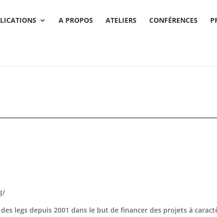
LICATIONS
A PROPOS
ATELIERS
CONFÉRENCES
P
g/
t des legs depuis 2001 dans le but de financer des projets à carac