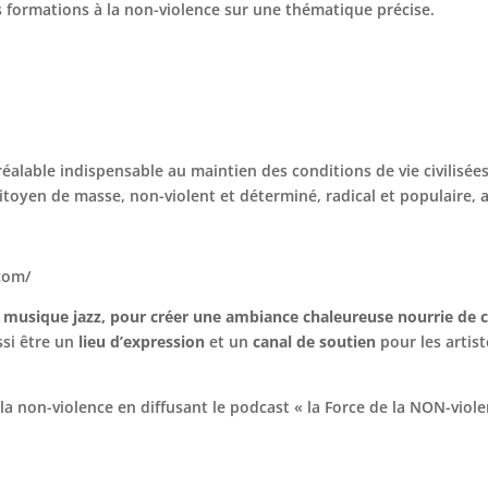
formations à la non-violence sur une thématique précise.
réalable indispensable au maintien des conditions de vie civilisé
yen de masse, non-violent et déterminé, radical et populaire, afi
.com/
la musique jazz, pour créer une ambiance chaleureuse nourrie de c
ssi être un
lieu d’expression
et un
canal de soutien
pour les artis
.
 la non-violence en diffusant le podcast « la Force de la NON-viole