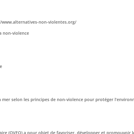
//www.alternatives-non-violentes.org/
a non-violence
e
n mer selon les principes de non-violence pour protéger l’enviro
aire (OVEO) a pour objet de favoriser, développer et promouvoir l