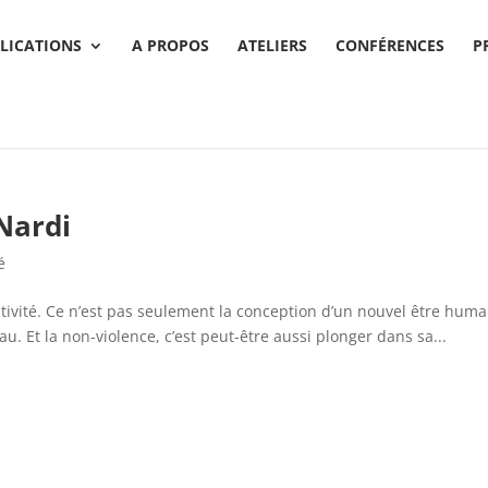
LICATIONS
A PROPOS
ATELIERS
CONFÉRENCES
P
 Nardi
é
réativité. Ce n’est pas seulement la conception d’un nouvel être huma
. Et la non-violence, c’est peut-être aussi plonger dans sa...