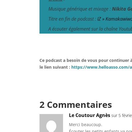
Musique générique et mixage :
Nikita G
Titre en fin de podcast :
IZ » Kamakawiwo
A écouter également sur la chaîne Yout
Ce podcast a besoin de vous pour continuer à 
le lien suivant :
https://www.helloasso.com/as
2 Commentaires
Le Coutour Agnès
sur 5 févri
Merci beaucoup.
Écouter les petits enfants va no