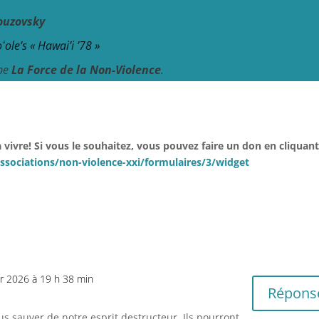
ouzovsky
ʻole’s
« Hawai’i ’78 »
ube
La Force de la Non-Violence
.
vivre! Si vous le souhaitez, vous pouvez f
aire un don en cliquant
sociations/non-violence-xxi/formulaires/3/widget
er 2026 à 19 h 38 min
Répons
us sauver de notre esprit destructeur. Ils pourront